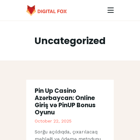
Uncategorized
HOME
ABOUT
CONTACTS
Pin Up Casino
Azərbaycan: Online
Giriş və PinUP Bonus
Oyunu
October 22, 2025
Sorğu açıldıqda, çıxarılacaq
məbləği və ödəmə metodunu