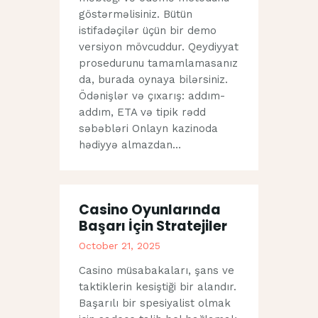
göstərməlisiniz. Bütün
istifadəçilər üçün bir demo
versiyon mövcuddur. Qeydiyyat
prosedurunu tamamlamasanız
da, burada oynaya bilərsiniz.
Ödənişlər və çıxarış: addım-
addım, ETA və tipik rədd
səbəbləri Onlayn kazinoda
hədiyyə almazdan…
Casino Oyunlarında
Başarı İçin Stratejiler
October 21, 2025
Casino müsabakaları, şans ve
taktiklerin kesiştiği bir alandır.
Başarılı bir spesiyalist olmak