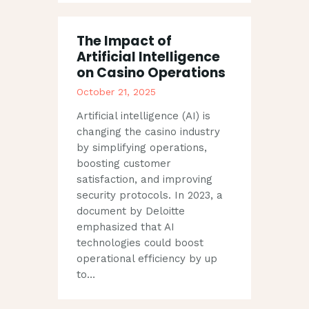
The Impact of
Artificial Intelligence
on Casino Operations
October 21, 2025
Artificial intelligence (AI) is
changing the casino industry
by simplifying operations,
boosting customer
satisfaction, and improving
security protocols. In 2023, a
document by Deloitte
emphasized that AI
technologies could boost
operational efficiency by up
to…