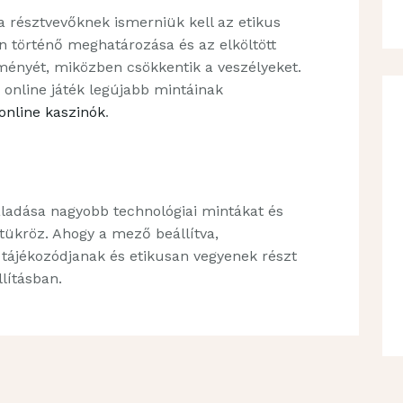
a résztvevőknek ismerniük kell az etikus
n történő meghatározása és az elköltött
ményét, miközben csökkentik a veszélyeket.
online játék legújabb mintáinak
online kaszinók
.
aladása nagyobb technológiai mintákat és
tükröz. Ahogy a mező beállítva,
 tájékozódjanak és etikusan vegyenek részt
lításban.