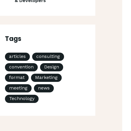
& Developers
Tags
articles
consulting
convention
Design
format
Marketing
meeting
news
Technology