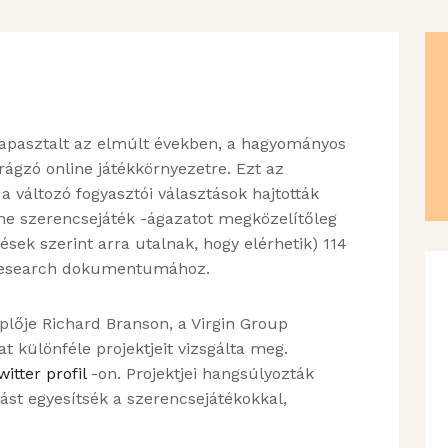
tapasztalt az elmúlt években, a hagyományos
irágzó online játékkörnyezetre. Ezt az
 a változó fogyasztói választások hajtották
ne szerencsejáték -ágazatot megközelítőleg
lzések szerint arra utalnak, hogy elérhetik)
114
w Research dokumentumához.
plője Richard Branson, a Virgin Group
at különféle projektjeit vizsgálta meg.
witter profil
-on. Projektjei hangsúlyozták
ást egyesítsék a szerencsejátékokkal,