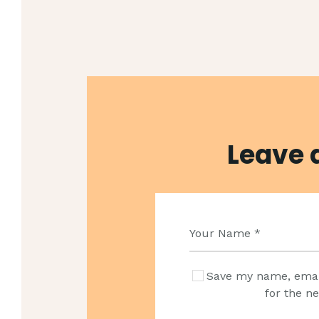
Leave
Save my name, email
for the n