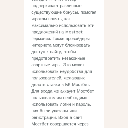
подчеркивает различные
существующие бонусы, помогая
игрокам понять, как
максимально использовать эти
предложений на Mostbet
Германия. Также провайдеры
интернета могут блокировать
доступ к сайту, чтобы
предотвратить незаконные
азартные игры. Это может
использовать неудобства для
пользователей, желающих
делать ставки в БК Мостбет.
Для входа же аккаунт Мостбет
пользователям необходимо
использовать логин и пароль,
них были указаны или
регистрации. Вход а сайт
Мостбет совершается через