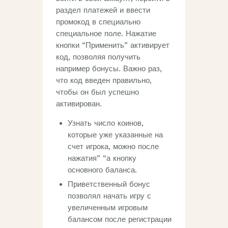
раздел платежей и ввести
промокод в специально
специальное поле. Нажатие
кнопки “Применить” активирует
код, позволяя получить
например бонусы. Важно раз,
что код введен правильно,
чтобы он был успешно
активирован.
Узнать число коинов,
которые уже указанные на
счет игрока, можно после
нажатия” “а кнопку
основного баланса.
Приветственный бонус
позволял начать игру с
увеличенным игровым
балансом после регистрации