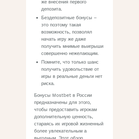
же внесения первого
депозита.
Бездепозитные бонусы –
это поэтому такая
возможность, позволял
начать игру же даже
получить мнимые выигрыши
совершенно нежелающим.
Помните, что только шанс
получить удовольствие от
игры в реальные деньги нет
риска.
Бонусы Mostbet в России
предназначены для этого,
чтобы предоставить игрокам
дополнительную ценность,
стараясь их игровой жизненный
более увлекательным а
выгодным. Этот обзор