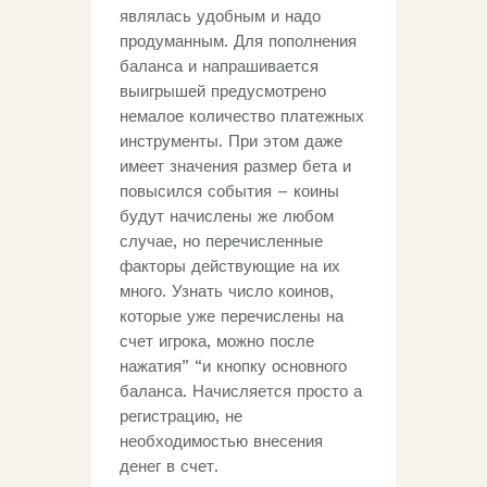
являлась удобным и надо
продуманным. Для пополнения
баланса и напрашивается
выигрышей предусмотрено
немалое количество платежных
инструменты. При этом даже
имеет значения размер бета и
повысился события – коины
будут начислены же любом
случае, но перечисленные
факторы действующие на их
много. Узнать число коинов,
которые уже перечислены на
счет игрока, можно после
нажатия” “и кнопку основного
баланса. Начисляется просто а
регистрацию, не
необходимостью внесения
денег в счет.