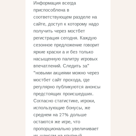
Информация всегда
приспособлена в
соответствующем разделе на
сайте, доступ к которому надо
получить через мостбет
регистрация сегодня. Каждую
сезонное предложение говорит
яркие краски а и без только
насыщенную палитру игровых
впечатлений. Следить за”
“новыми акциями можно через
мостбет сайт прохода, где
регулярно публикуются анонсы
предстоящих происшедших.
Согласно статистике, игроки,
использующие бонусы, же
среднем на 27% дольше
остаются же игре, что
пропорционально увеличивает
их шансом на крупный