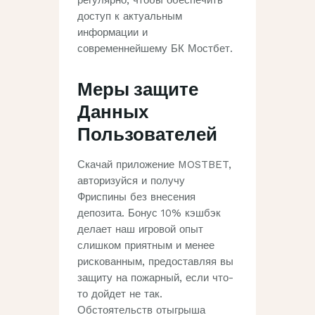
регулярно, чтобы обеспечить
доступ к актуальным
информации и
современнейшему БК Мостбет.
Меры защите
Данных
Пользователей
Скачай приложение MOSTBET,
авторизуйся и получу
Фриспины без внесения
депозита. Бонус 10% кэшбэк
делает наш игровой опыт
слишком приятным и менее
рискованным, предоставляя вы
защиту на пожарный, если что-
то дойдет не так.
Обстоятельств отыгрыша