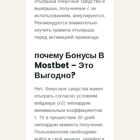
отыгрыша бонусные средства и
выигрыши, полученные с их
использованием, аннулируются.
Рекомендуется внимательно
изучить правила отыгрыша
перед активацией промокода.
почему Бонусы В
Mostbet – Это
Выгодно?
Нет, бонусные средства важен
отыграть согласно условиям
вейджера (х5) пиппардом
минимальным коэффициентом
1. 70 в прошествии 30 дней
пиппардом момента получения.
Пользователям необходимо
войти в свой аккаунт, перейти в