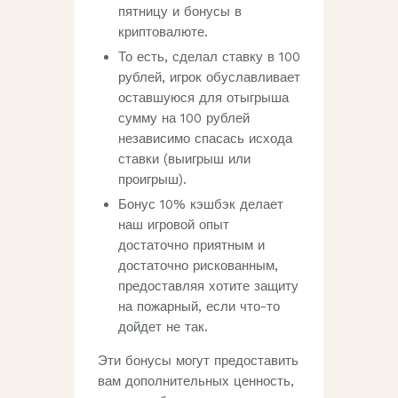
пятницу и бонусы в
криптовалюте.
То есть, сделал ставку в 100
рублей, игрок обуславливает
оставшуюся для отыгрыша
сумму на 100 рублей
независимо спасась исхода
ставки (выигрыш или
проигрыш).
Бонус 10% кэшбэк делает
наш игровой опыт
достаточно приятным и
достаточно рискованным,
предоставляя хотите защиту
на пожарный, если что-то
дойдет не так.
Эти бонусы могут предоставить
вам дополнительных ценность,