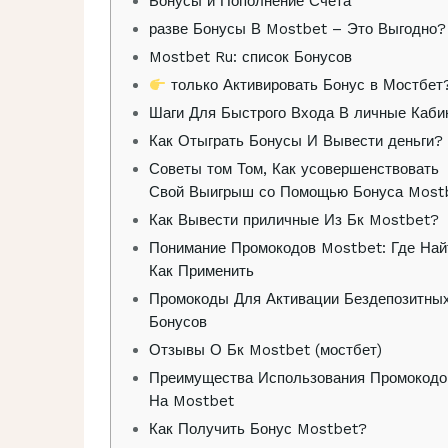
Бонусы и Пополнение Счета
разве Бонусы В Mostbet – Это Выгодно?
Mostbet Ru: список Бонусов
только Активировать Бонус в Мостбет
Шаги Для Быстрого Входа В личные Каби
Как Отыграть Бонусы И Вывести деньги?
Советы том Том, Как усовершенствовать
Свой Выигрыш со Помощью Бонуса Most
Как Вывести приличные Из Бк Mostbet?
Понимание Промокодов Mostbet: Где Най
Как Применить
Промокоды Для Активации Бездепозитны
Бонусов
Отзывы О Бк Mostbet (мостбет)
Преимущества Использования Промокодо
На Mostbet
Как Получить Бонус Mostbet?