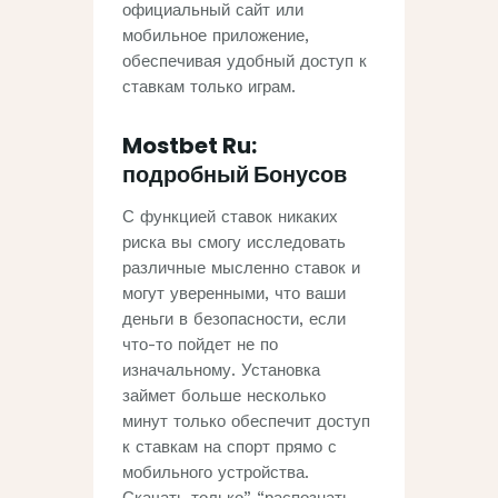
официальный сайт или
мобильное приложение,
обеспечивая удобный доступ к
ставкам только играм.
Mostbet Ru:
подробный Бонусов
С функцией ставок никаких
риска вы смогу исследовать
различные мысленно ставок и
могут уверенными, что ваши
деньги в безопасности, если
что-то пойдет не по
изначальному. Установка
займет больше несколько
минут только обеспечит доступ
к ставкам на спорт прямо с
мобильного устройства.