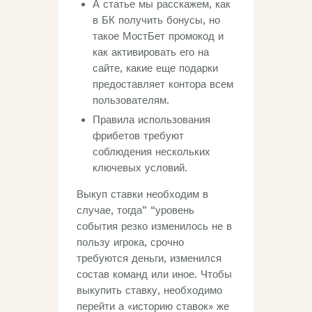
А статье мы расскажем, как
в БК получить бонусы, но
такое МостБет промокод и
как активировать его на
сайте, какие еще подарки
предоставляет контора всем
пользователям.
Правила использования
фрибетов требуют
соблюдения нескольких
ключевых условий.
Выкуп ставки необходим в
случае, тогда” “уровень
события резко изменилось не в
пользу игрока, срочно
требуются деньги, изменился
состав команд или иное. Чтобы
выкупить ставку, необходимо
перейти а «историю ставок» же