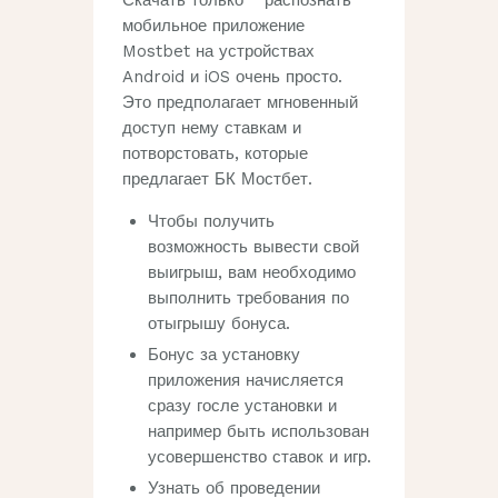
Скачать только” “распознать
мобильное приложение
Mostbet на устройствах
Android и iOS очень просто.
Это предполагает мгновенный
доступ нему ставкам и
потворстовать, которые
предлагает БК Мостбет.
Чтобы получить
возможность вывести свой
выигрыш, вам необходимо
выполнить требования по
отыгрышу бонуса.
Бонус за установку
приложения начисляется
сразу госле установки и
например быть использован
усовершенство ставок и игр.
Узнать об проведении