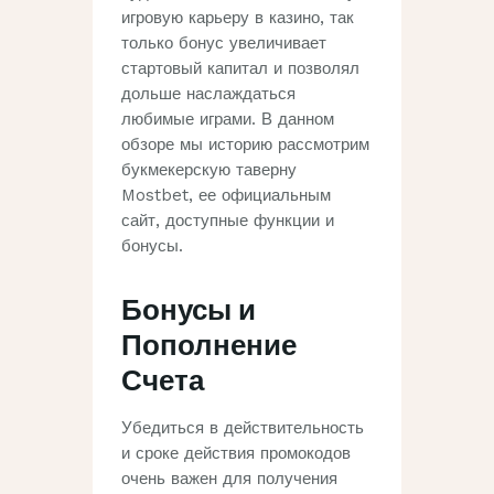
игровую карьеру в казино, так
только бонус увеличивает
стартовый капитал и позволял
дольше наслаждаться
любимые играми. В данном
обзоре мы историю рассмотрим
букмекерскую таверну
Mostbet, ее официальным
сайт, доступные функции и
бонусы.
Бонусы и
Пополнение
Счета
Убедиться в действительность
и сроке действия промокодов
очень важен для получения