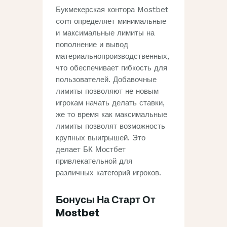
Букмекерская контора Mostbet
com определяет минимальные
и максимальные лимиты на
пополнение и вывод
материальнопроизводственных,
что обеспечивает гибкость для
пользователей. Добавочные
лимиты позволяют не новым
игрокам начать делать ставки,
же то время как максимальные
лимиты позволят возможность
крупных выигрышей. Это
делает БК Мостбет
привлекательной для
различных категорий игроков.
Бонусы На Старт От
Mostbet