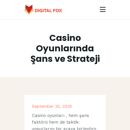
Casino
HOME
Oyunlarında
ABOUT
Şans ve Strateji
CONTACTS
September 25, 2025
Casino oyunları , hem şans
faktörü hem de taktik
unsurlarını bir araya birleştirir.