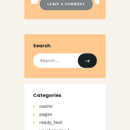
Search
Search
for:
Categories
casino
pages
ready_text