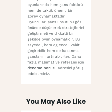
oyunlarında hem şans faktörü
hem de taktik önemli bir
görev oynamaktadır.
Oyuncular, şans unsurunu göz
önünde düşünerek stratejilerini
geliştirmeli ve dikkatli bir
şekilde oyun oynamalıdır. Bu
sayede , hem eğlenceli vakit
geçirebilir hem de kazanma
şanslarını artırabilirler. Daha
fazla malumat ve referans için
deneme bonusu
adresini görüş
edebilirsiniz.
You May Also Like