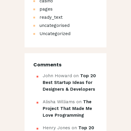
casino
pages
ready_text
uncategorised
Uncategorized
Comments
John Howard
on
Top 20
Best Startup Ideas for
Designers & Developers
Alisha Williams
on
The
Project That Made Me
Love Programming
Henry Jones
on
Top 20