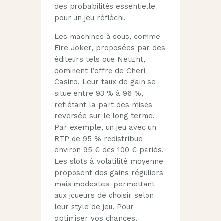
des probabilités essentielle
pour un jeu réfléchi.
Les machines à sous, comme
Fire Joker, proposées par des
éditeurs tels que NetEnt,
dominent l’offre de Cheri
Casino. Leur taux de gain se
situe entre 93 % à 96 %,
reflétant la part des mises
reversée sur le long terme.
Par exemple, un jeu avec un
RTP de 95 % redistribue
environ 95 € des 100 € pariés.
Les slots à volatilité moyenne
proposent des gains réguliers
mais modestes, permettant
aux joueurs de choisir selon
leur style de jeu. Pour
optimiser vos chances,