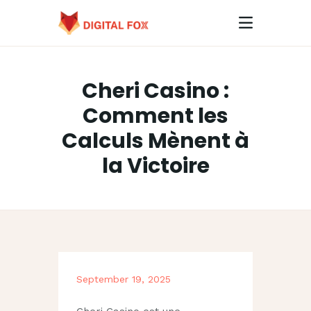
Cheri Casino :
HOME
Comment les
ABOUT
Calculs Mènent à
CONTACTS
la Victoire
September 19, 2025