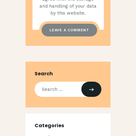
and handling of your data
by this website.
Search
Search
for:
Categories