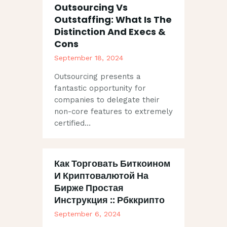
Outsourcing Vs
Outstaffing: What Is The
Distinction And Execs &
Cons
September 18, 2024
Outsourcing presents a
fantastic opportunity for
companies to delegate their
non-core features to extremely
certified…
Как Торговать Биткоином
И Криптовалютой На
Бирже Простая
Инструкция :: Рбккрипто
September 6, 2024