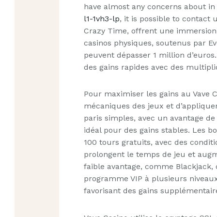
have almost any concerns about in 
l1-1vh3-lp
, it is possible to contac
Crazy Time, offrent une immersion r
casinos physiques, soutenus par Ev
peuvent dépasser 1 million d’euros
des gains rapides avec des multipl
Pour maximiser les gains au Vave Ca
mécaniques des jeux et d’appliquer
paris simples, avec un avantage de 
idéal pour des gains stables. Les 
100 tours gratuits, avec des condit
prolongent le temps de jeu et augm
faible avantage, comme Blackjack, o
programme VIP à plusieurs niveaux
favorisant des gains supplémentaire