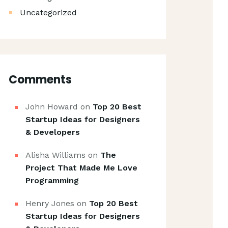
Uncategorized
Comments
John Howard
on
Top 20 Best
Startup Ideas for Designers
& Developers
Alisha Williams
on
The
Project That Made Me Love
Programming
Henry Jones
on
Top 20 Best
Startup Ideas for Designers