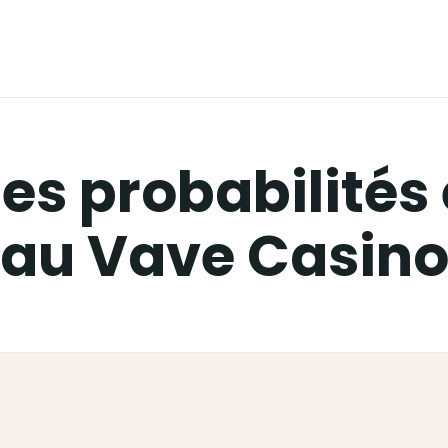
HOME
ABOUT
CONTACTS
es probabilités
au Vave Casin