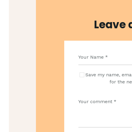
Leave
Save my name, email
for the n