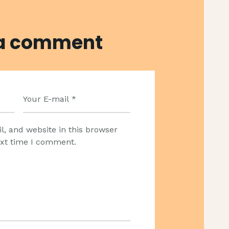
 a comment
, and website in this browser
ext time I comment.