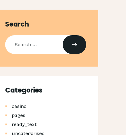
Search
Search
for:
Categories
casino
pages
ready_text
uncategorised