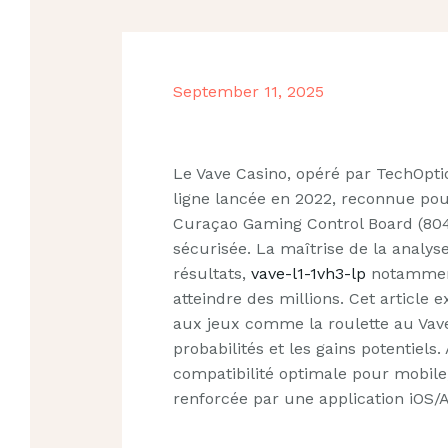
September 11, 2025
Le Vave Casino, opéré par TechOpti
ligne lancée en 2022, reconnue pou
Curaçao Gaming Control Board (804
sécurisée. La maîtrise de la analys
résultats,
vave-l1-1vh3-lp
notamment
atteindre des millions. Cet article
aux jeux comme la roulette au Vave
probabilités et les gains potentiels
compatibilité optimale pour mobile,
renforcée par une application iOS/