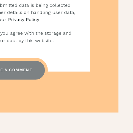
bmitted data is being collected
her details on handling user data,
our
Privacy Policy
 you agree with the storage and
ur data by this website.