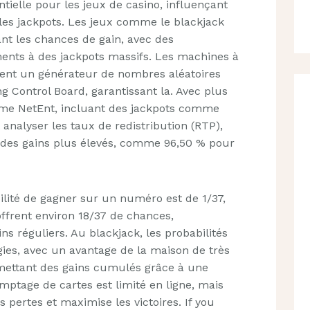
ntielle pour les jeux de casino, influençant
 les jackpots. Les jeux comme le blackjack
nt les chances de gain, avec des
ents à des jackpots massifs. Les machines à
isent un générateur de nombres aléatoires
g Control Board, garantissant la. Avec plus
mme NetEnt, incluant des jackpots comme
 analyser les taux de redistribution (RTP),
 des gains plus élevés, comme 96,50 % pour
ilité de gagner sur un numéro est de 1/37,
ffrent environ 18/37 de chances,
s réguliers. Au blackjack, les probabilités
gies, avec un avantage de la maison de très
ermettant des gains cumulés grâce à une
mptage de cartes est limité en ligne, mais
 pertes et maximise les victoires. If you