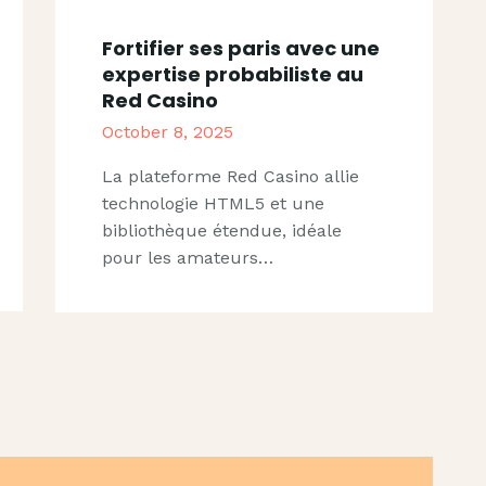
Fortifier ses paris avec une
expertise probabiliste au
Red Casino
October 8, 2025
La plateforme Red Casino allie
technologie HTML5 et une
bibliothèque étendue, idéale
pour les amateurs…