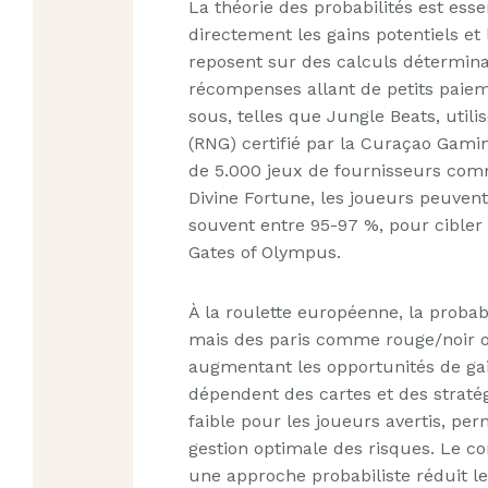
La théorie des probabilités est esse
directement les gains potentiels et
reposent sur des calculs détermina
récompenses allant de petits paiem
sous, telles que Jungle Beats, util
(RNG) certifié par la Curaçao Gamin
de 5.000 jeux de fournisseurs co
Divine Fortune, les joueurs peuvent
souvent entre 95-97 %, pour cibler
Gates of Olympus.
À la roulette européenne, la probab
mais des paris comme rouge/noir o
augmentant les opportunités de gain
dépendent des cartes et des straté
faible pour les joueurs avertis, p
gestion optimale des risques. Le co
une approche probabiliste réduit les