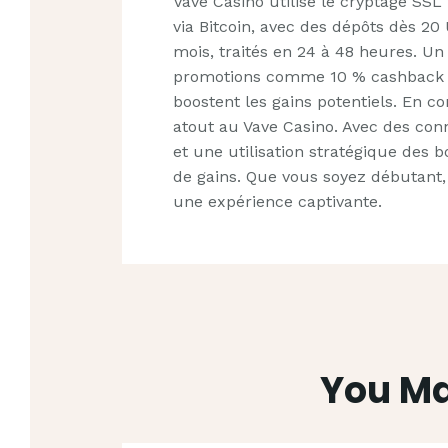
Vave Casino utilise le cryptage SS
via Bitcoin, avec des dépôts dès 20
mois, traités en 24 à 48 heures. Un 
promotions comme 10 % cashback h
boostent les gains potentiels. En co
atout au Vave Casino. Avec des con
et une utilisation stratégique des 
de gains. Que vous soyez débutant,
une expérience captivante.
You Ma