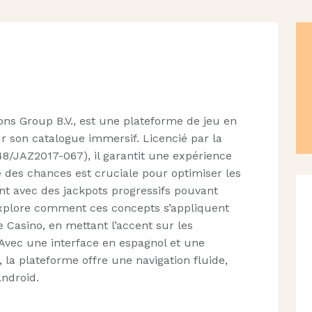
ons Group B.V., est une plateforme de jeu en
r son catalogue immersif. Licencié par la
8/JAZ2017-067), il garantit une expérience
e des chances est cruciale pour optimiser les
 avec des jackpots progressifs pouvant
 explore comment ces concepts s’appliquent
 Casino, en mettant l’accent sur les
. Avec une interface en espagnol et une
 la plateforme offre une navigation fluide,
Android.