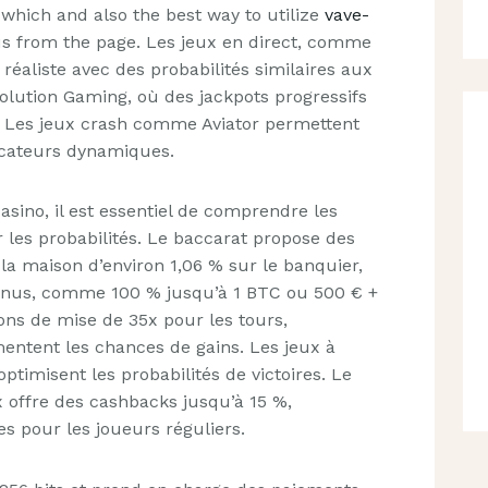
which and also the best way to utilize
vave-
t us from the page. Les jeux en direct, comme
éaliste avec des probabilités similaires aux
olution Gaming, où des jackpots progressifs
. Les jeux crash comme Aviator permettent
icateurs dynamiques.
sino, il est essentiel de comprendre les
 les probabilités. Le baccarat propose des
la maison d’environ 1,06 % sur le banquier,
bonus, comme 100 % jusqu’à 1 BTC ou 500 € +
ions de mise de 35x pour les tours,
entent les chances de gains. Les jeux à
ptimisent les probabilités de victoires. Le
 offre des cashbacks jusqu’à 15 %,
s pour les joueurs réguliers.