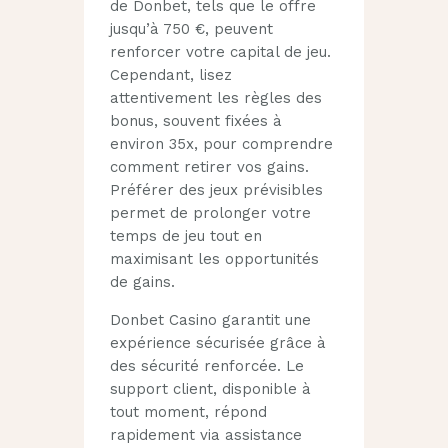
de Donbet, tels que le offre
jusqu’à 750 €, peuvent
renforcer votre capital de jeu.
Cependant, lisez
attentivement les règles des
bonus, souvent fixées à
environ 35x, pour comprendre
comment retirer vos gains.
Préférer des jeux prévisibles
permet de prolonger votre
temps de jeu tout en
maximisant les opportunités
de gains.
Donbet Casino garantit une
expérience sécurisée grâce à
des sécurité renforcée. Le
support client, disponible à
tout moment, répond
rapidement via assistance