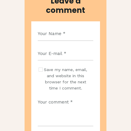
Leave a
comment
Save my name, email,
and website in this
browser for the next
time I comment.