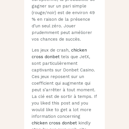
gagner sur un pari simple
(rouge/noir) est de environ 49
% en raison de la présence
d’un seul zéro. Jouer
prudemment peut améliorer
vos chances de succès.
Les jeux de crash,
chicken
cross donbet
tels que JetX,
sont particulièrement
captivants sur Donbet Casino.
Ces jeux reposent sur un
coefficient qui augmente qui
peut s’arrêter à tout moment.
La clé est de sortir à temps. If
you liked this post and you
would like to get a lot more
information concerning
chicken cross donbet
kindly