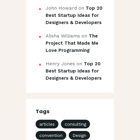
John Howard
on
Top 20
Best Startup Ideas for
Designers & Developers
Alisha Williams
on
The
Project That Made Me
Love Programming
Henry Jones
on
Top 20
Best Startup Ideas for
Designers & Developers
Tags
articles
consulting
convention
Design