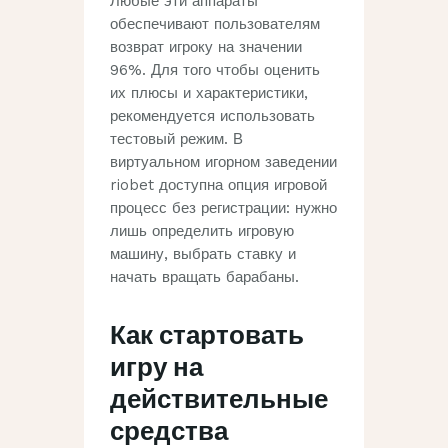
Любые эти аппараты
обеспечивают пользователям
возврат игроку на значении
96%. Для того чтобы оценить
их плюсы и характеристики,
рекомендуется использовать
тестовый режим. В
виртуальном игорном заведении
riobet доступна опция игровой
процесс без регистрации: нужно
лишь определить игровую
машину, выбрать ставку и
начать вращать барабаны.
Как стартовать
игру на
действительные
средства