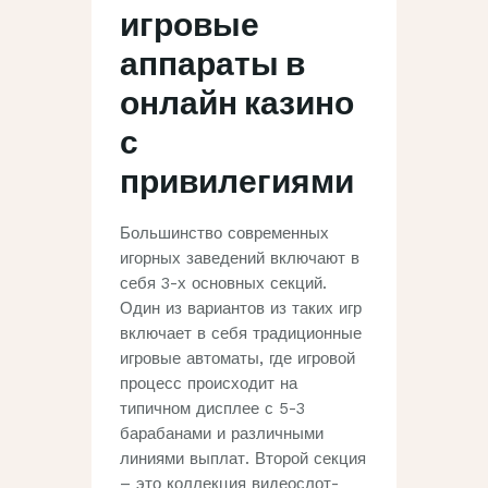
игровые
аппараты в
онлайн казино
с
привилегиями
Большинство современных
игорных заведений включают в
себя 3-х основных секций.
Один из вариантов из таких игр
включает в себя традиционные
игровые автоматы, где игровой
процесс происходит на
типичном дисплее с 5-3
барабанами и различными
линиями выплат. Второй секция
– это коллекция видеослот-