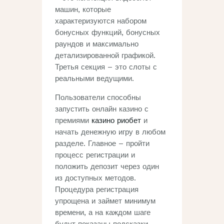
машин, которые
характеризуются набором
бонусных функций, бонусных
раундов и максимально
детализированной графикой.
Третья секция – это слоты с
реальными ведущими.
Пользователи способны
запустить онлайн казино с
премиями
казино риобет
и
начать денежную игру в любом
разделе. Главное – пройти
процесс регистрации и
положить депозит через один
из доступных методов.
Процедура регистрация
упрощена и займет минимум
времени, а на каждом шаге