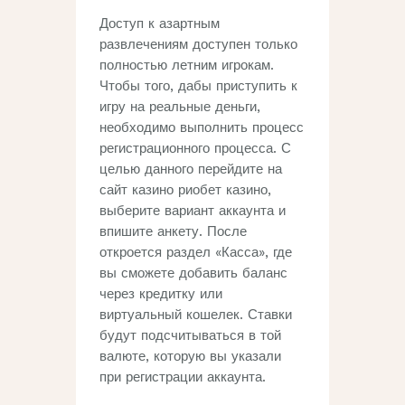
Доступ к азартным
развлечениям доступен только
полностью летним игрокам.
Чтобы того, дабы приступить к
игру на реальные деньги,
необходимо выполнить процесс
регистрационного процесса. С
целью данного перейдите на
сайт казино риобет казино,
выберите вариант аккаунта и
впишите анкету. После
откроется раздел «Касса», где
вы сможете добавить баланс
через кредитку или
виртуальный кошелек. Ставки
будут подсчитываться в той
валюте, которую вы указали
при регистрации аккаунта.