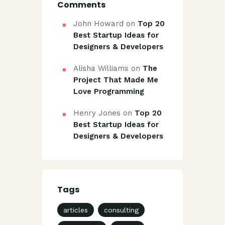
Comments
John Howard
on
Top 20
Best Startup Ideas for
Designers & Developers
Alisha Williams
on
The
Project That Made Me
Love Programming
Henry Jones
on
Top 20
Best Startup Ideas for
Designers & Developers
Tags
articles
consulting