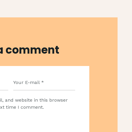
 a comment
, and website in this browser
ext time I comment.