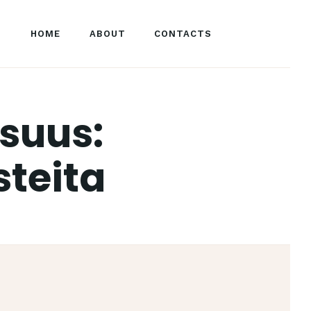
HOME
ABOUT
CONTACTS
suus:
steita