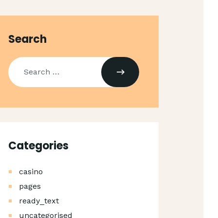
Search
Search
for:
Categories
casino
pages
ready_text
uncategorised