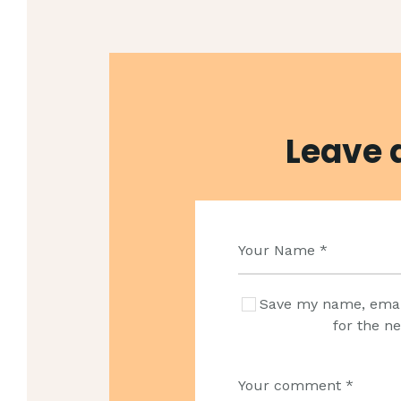
Leave
Save my name, email
for the n