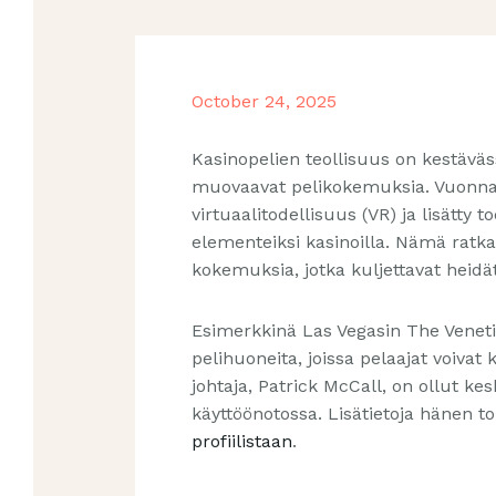
October 24, 2025
Kasinopelien teollisuus on kestävä
muovaavat pelikokemuksia. Vuonna
virtuaalitodellisuus (VR) ja lisätty 
elementeiksi kasinoilla. Nämä ratkai
kokemuksia, jotka kuljettavat heid
Esimerkkinä Las Vegasin The Veneti
pelihuoneita, joissa pelaajat voivat 
johtaja, Patrick McCall, on ollut 
käyttöönotossa. Lisätietoja hänen 
profiilistaan
.