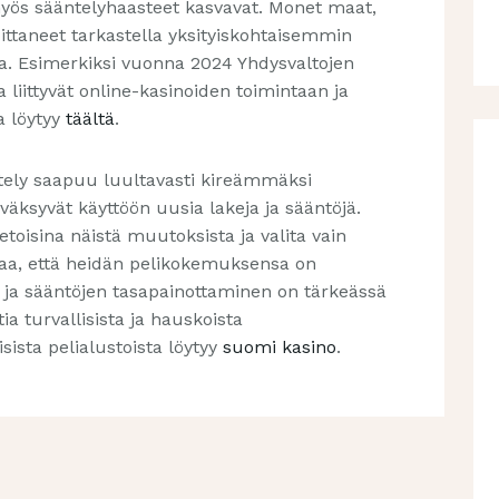
myös sääntelyhaasteet kasvavat. Monet maat,
oittaneet tarkastella yksityiskohtaisemmin
ia. Esimerkiksi vuonna 2024 Yhdysvaltojen
ka liittyvät online-kasinoiden toimintaan ja
a löytyy
täältä
.
tely saapuu luultavasti kireämmäksi
äksyvät käyttöön uusia lakeja ja sääntöjä.
etoisina näistä muutoksista ja valita vain
taa, että heidän pelikokemuksensa on
n ja sääntöjen tasapainottaminen on tärkeässä
ia turvallisista ja hauskoista
sista pelialustoista löytyy
suomi kasino
.