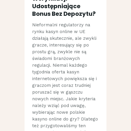
Udostępniające
Bonus Bez Depozytu?
Nieformalni regulatorzy na
rynku kasyn online w UE
działają skutecznie, ale zwykli
gracze, interesujący się po
prostu grą, zwykle nie są
świadomi branżowych
regulacji. Niemal każdego
tygodnia oferta kasyn
internetowych powiększa się i
graczom jest coraz trudniej
poruszać się w gąszczu
nowych miejsc. Jakie kryteria
należy wziąć pod uwagę,
wybierając nowe polskie
kasyno online do gry? Dlatego
też przygotowaliśmy ten