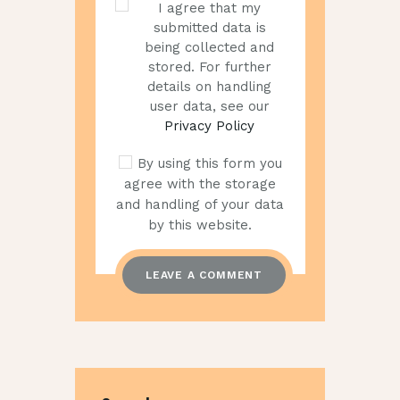
I agree that my
submitted data is
being collected and
stored. For further
details on handling
user data, see our
Privacy Policy
By using this form you
agree with the storage
and handling of your data
by this website.