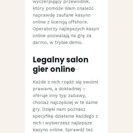
wyczerpujący przewodnik,
który pomoże Wam znaleźć
naprawdę zaufane kasyno
online z licencją offshore.
Operatorzy najlepszych kasyn
online pozwalają na grę za
darmo, w trybie demo.
Legalny salon
gier online
Każde z nich rządzi się swoimi
prawami, a dokładniej –
oferuje inny typ zabawy,
chociaż najczęściej w te same
gry. Dzięki nam poznasz
specyfikę działania każdego z
nich i wybierzesz najlepsze
kasyno online. Sprawdź też