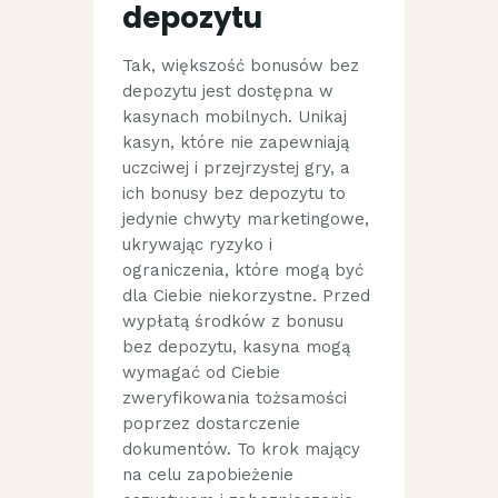
depozytu
Tak, większość bonusów bez
depozytu jest dostępna w
kasynach mobilnych. Unikaj
kasyn, które nie zapewniają
uczciwej i przejrzystej gry, a
ich bonusy bez depozytu to
jedynie chwyty marketingowe,
ukrywając ryzyko i
ograniczenia, które mogą być
dla Ciebie niekorzystne. Przed
wypłatą środków z bonusu
bez depozytu, kasyna mogą
wymagać od Ciebie
zweryfikowania tożsamości
poprzez dostarczenie
dokumentów. To krok mający
na celu zapobieżenie