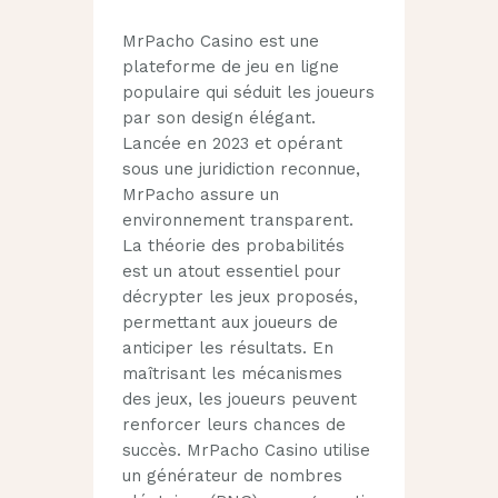
MrPacho Casino est une
plateforme de jeu en ligne
populaire qui séduit les joueurs
par son design élégant.
Lancée en 2023 et opérant
sous une juridiction reconnue,
MrPacho assure un
environnement transparent.
La théorie des probabilités
est un atout essentiel pour
décrypter les jeux proposés,
permettant aux joueurs de
anticiper les résultats. En
maîtrisant les mécanismes
des jeux, les joueurs peuvent
renforcer leurs chances de
succès. MrPacho Casino utilise
un générateur de nombres