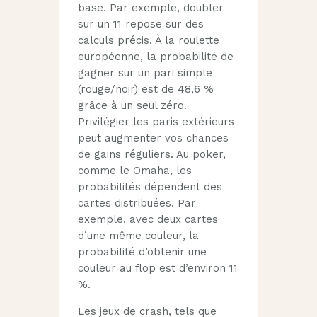
base. Par exemple, doubler
sur un 11 repose sur des
calculs précis. À la roulette
européenne, la probabilité de
gagner sur un pari simple
(rouge/noir) est de 48,6 %
grâce à un seul zéro.
Privilégier les paris extérieurs
peut augmenter vos chances
de gains réguliers. Au poker,
comme le Omaha, les
probabilités dépendent des
cartes distribuées. Par
exemple, avec deux cartes
d’une même couleur, la
probabilité d’obtenir une
couleur au flop est d’environ 11
%.
Les jeux de crash, tels que