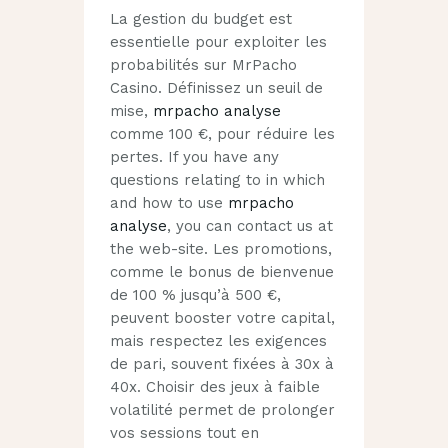
La gestion du budget est
essentielle pour exploiter les
probabilités sur MrPacho
Casino. Définissez un seuil de
mise,
mrpacho analyse
comme 100 €, pour réduire les
pertes. If you have any
questions relating to in which
and how to use
mrpacho
analyse
, you can contact us at
the web-site. Les promotions,
comme le bonus de bienvenue
de 100 % jusqu’à 500 €,
peuvent booster votre capital,
mais respectez les exigences
de pari, souvent fixées à 30x à
40x. Choisir des jeux à faible
volatilité permet de prolonger
vos sessions tout en