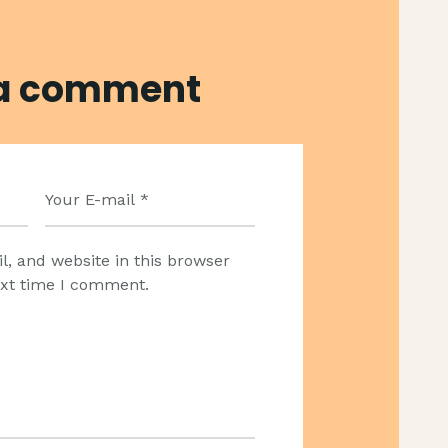
 a comment
, and website in this browser
ext time I comment.