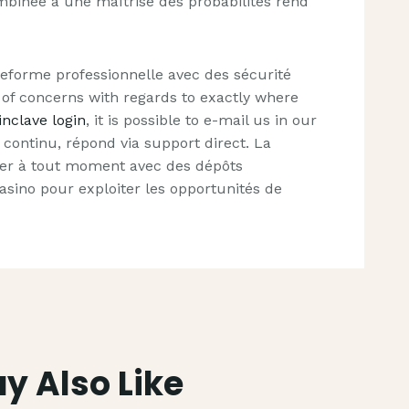
mbinée à une maîtrise des probabilités rend
eforme professionnelle avec des sécurité
of concerns with regards to exactly where
inclave login
, it is possible to e-mail us in our
en continu, répond via support direct. La
uer à tout moment avec des dépôts
asino pour exploiter les opportunités de
y Also Like