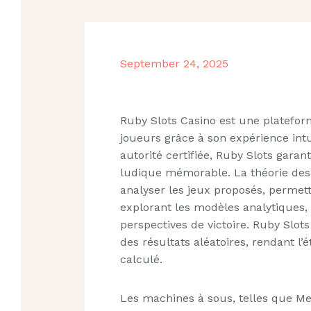
September 24, 2025
Ruby Slots Casino est une plateform
joueurs grâce à son expérience int
autorité certifiée, Ruby Slots gara
ludique mémorable. La théorie des
analyser les jeux proposés, permet
explorant les modèles analytiques,
perspectives de victoire. Ruby Slot
des résultats aléatoires, rendant l’
calculé.
Les machines à sous, telles que M