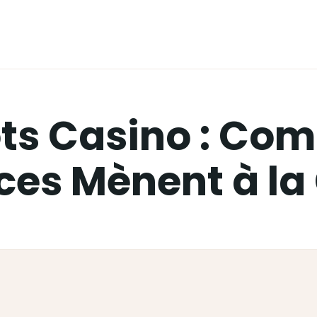
HOME
ABOUT
CONTACTS
ts Casino : Co
es Mènent à la 