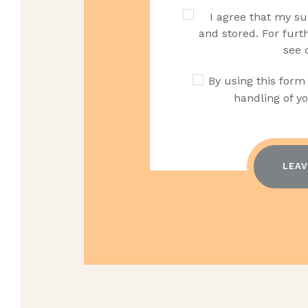
I agree that my su
and stored. For furt
see 
By using this form
handling of yo