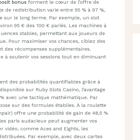
posit bonus
forment le cœur de l’offre de
 de redistribution varie entre 95 % à 97 %,
e sur le long terme. Par exemple, un slot
viron 95 € des 100 € pariés. Les machines à
quences stables, permettant aux joueurs de
que. Pour maximiser vos chances, ciblez des
et des récompenses supplémentaires.
 à soutenir vos sessions tout en diminuant
rent des probabilités quantifiables grâce à
 disponible sur Ruby Slots Casino, l’avantage
5 % avec une tactique mathématique. Par
pose sur des formules établies. À la roulette
pair) offre une probabilité de gain de 48,5 %
r les paris audacieux peut augmenter vos
er vidéo, comme Aces and Eights, les
distribuées. Par exemple, avec deux cartes