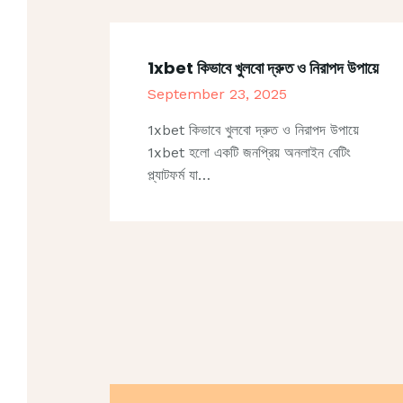
1xbet কিভাবে খুলবো দ্রুত ও নিরাপদ উপায়ে
September 23, 2025
1xbet কিভাবে খুলবো দ্রুত ও নিরাপদ উপায়ে
1xbet হলো একটি জনপ্রিয় অনলাইন বেটিং
প্ল্যাটফর্ম যা…