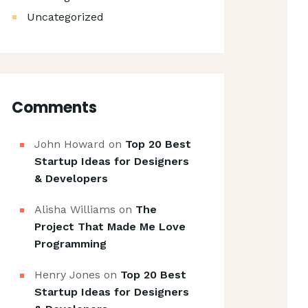
Uncategorized
Comments
John Howard
on
Top 20 Best
Startup Ideas for Designers
& Developers
Alisha Williams
on
The
Project That Made Me Love
Programming
Henry Jones
on
Top 20 Best
Startup Ideas for Designers