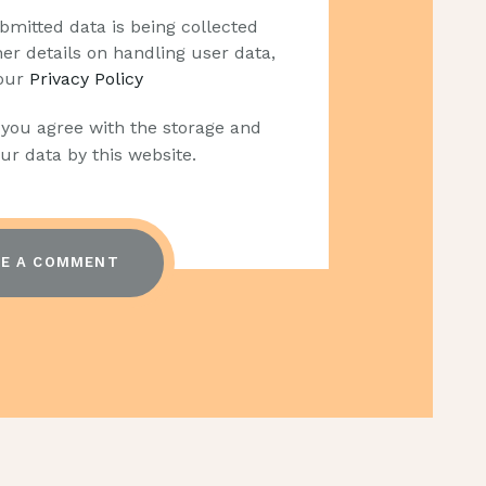
bmitted data is being collected
her details on handling user data,
our
Privacy Policy
 you agree with the storage and
ur data by this website.