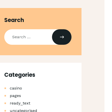
Search
Search
for:
Categories
casino
pages
ready_text
uncategorised