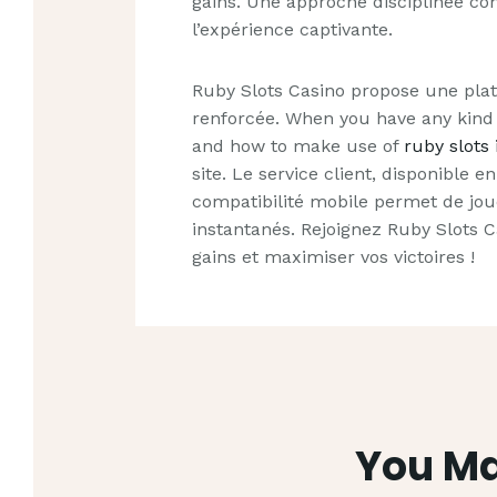
gains. Une approche disciplinée co
l’expérience captivante.
Ruby Slots Casino propose une plat
renforcée. When you have any kind 
and how to make use of
ruby slots 
site. Le service client, disponible 
compatibilité mobile permet de jo
instantanés. Rejoignez Ruby Slots C
gains et maximiser vos victoires !
You Ma