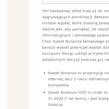
Ten kaskadowy efekt trwa aż do mo
wygrywających kombinacji. Betsson 
limitów wypłat, które zostaną post
Ważne jest, aby pamiętać, że nasze
informacyjnych i keineswegs powin
Choć Sweet Bonanza keineswegs po
bardzo wysoki potencjał wypłat dzi
bonusom. Biorąc udział w trybie tr
świadomych decyzji podczas gry na
Sweet Bonanza to propozycja now
internet, lecz z nieco odmienn
kompletów.
Sweet Bonanza 1000 in order to
31, 2024 (1 lat temu), i jest do
SlotsUp.