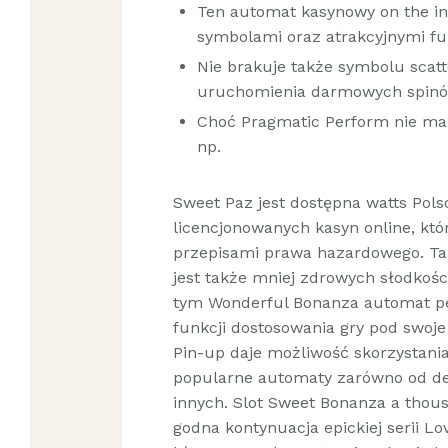
Ten automat kasynowy on the in
symbolami oraz atrakcyjnymi f
Nie brakuje także symbolu scatte
uruchomienia darmowych spinó
Choć Pragmatic Perform nie ma 
np.
Sweet Paz jest dostępna watts Pol
licencjonowanych kasyn online, któ
przepisami prawa hazardowego. Ta
jest także mniej zdrowych słodkośc
tym Wonderful Bonanza automat pe
funkcji dostosowania gry pod swoj
Pin-up daje możliwość skorzystania
popularne automaty zarówno od de
innych. Slot Sweet Bonanza a thous
godna kontynuacja epickiej serii Lo