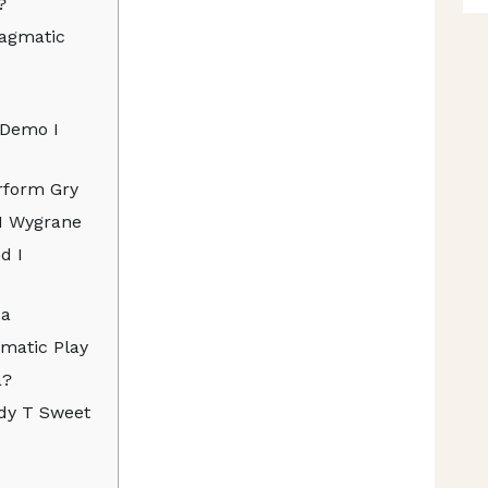
?
ragmatic
 Demo I
rform Gry
 I Wygrane
d I
za
matic Play
a?
dy T Sweet