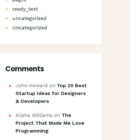
ready_text
uncategorised
Uncategorized
Comments
John Howard
on
Top 20 Best
Startup Ideas for Designers
& Developers
Alisha Williams
on
The
Project That Made Me Love
Programming