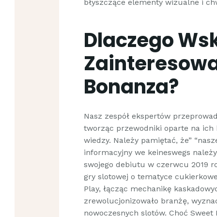
błyszczące elementy wizualne i ch
Dlaczego Wsk
Zainteresowa
Bonanza?
Nasz zespół ekspertów przeprowad
tworząc przewodniki oparte na ich
wiedzy. Należy pamiętać, że” “nasz
informacyjny we keineswegs należy
swojego debiutu w czerwcu 2019 rok
gry slotowej o tematyce cukierkowe
Play, łącząc mechanikę kaskadowy
zrewolucjonizowało branżę, wyznac
nowoczesnych slotów. Choć Sweet P