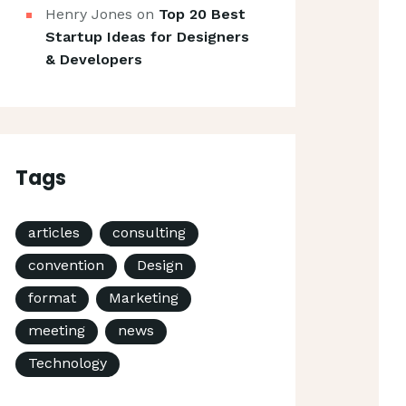
Henry Jones
on
Top 20 Best
Startup Ideas for Designers
& Developers
Tags
articles
consulting
convention
Design
format
Marketing
meeting
news
Technology