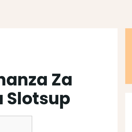
nanza Za
 Slotsup