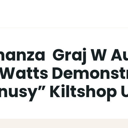
HOME
ABOUT
CONTACTS
anza ️ Graj W 
Watts Demonstr
nusy” Kiltshop 