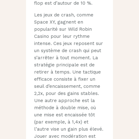
flop est d’autour de 10 %.
Les jeux de crash, comme
Space XY, gagnent en
popularité sur Wild Robin
Casino pour leur rythme
intense. Ces jeux reposent sur
un système de crash qui peut
s’arrêter à tout moment. La
stratégie principale est de
retirer à temps. Une tactique
efficace consiste à fixer un
seuil d’encaissement, comme
2,2x, pour des gains stables.
Une autre approche est la
méthode à double mise, où
une mise est encaissée tôt
(par exemple, à 1,4x) et
l’autre vise un gain plus élevé.
Jouer avec modération est