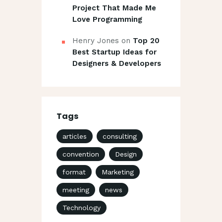
Project That Made Me
Love Programming
Henry Jones
on
Top 20
Best Startup Ideas for
Designers & Developers
Tags
articles
consulting
convention
Design
format
Marketing
meeting
news
Technology