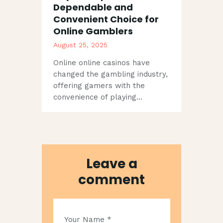
Dependable and
Convenient Choice for
Online Gamblers
August 25, 2025
Online online casinos have
changed the gambling industry,
offering gamers with the
convenience of playing…
Leave a
comment